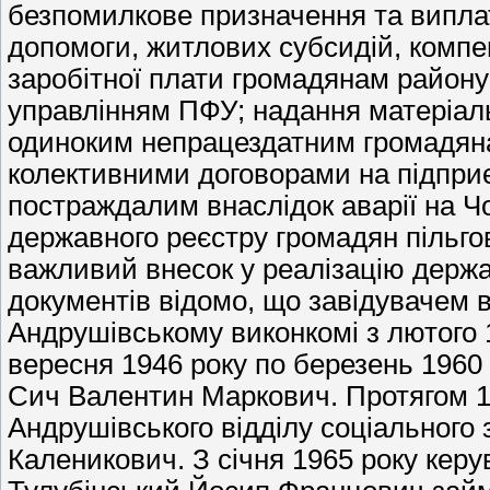
безпомилкове призначення та виплат
допомоги, житлових субсидій, компе
заробітної плати громадянам району
управлінням ПФУ; надання матеріаль
одиноким непрацездатним громадянам
колективними договорами на підпри
постраждалим внаслідок аварії на 
державного реєстру громадян пільго
важливий внесок у реалізацію держав
документів відомо, що завідувачем в
Андрушівському виконкомі з лютого 
вересня 1946 року по березень 1960
Сич Валентин Маркович. Протягом 19
Андрушівського відділу соціального
Каленикович. З січня 1965 року кер