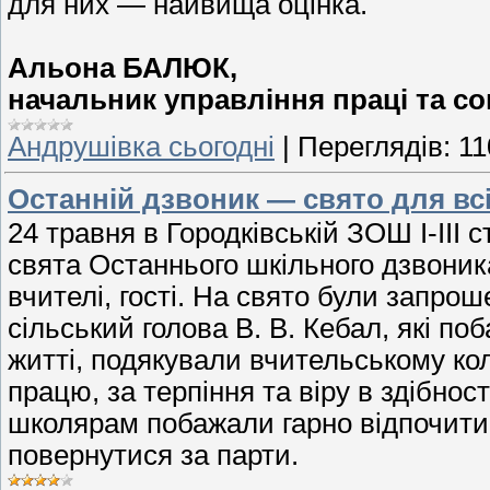
для них — найвища оцінка.
Альона БАЛЮК,
начальник управління праці та с
Андрушівка сьогодні
|
Переглядів:
11
Останній дзвоник — свято для вс
24 травня в Городківській ЗОШ І-ІІІ 
свята Останнього шкільного дзвоника
вчителі, гості. На свято були запрош
сільський голова В. В. Кебал, які п
житті, подякували вчительському ко
працю, за терпіння та віру в здібнос
школярам побажали гарно відпочити
повернутися за парти.