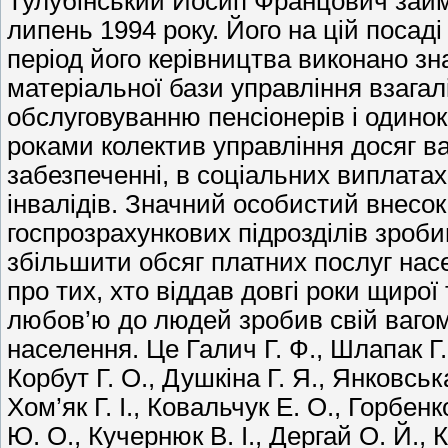
Тулубінський Йосип Францович займа
липень 1994 року. Його на цій поса
період його керівництва виконано зн
матеріальної бази управління взагал
обслуговуванню пенсіонерів і одино
роками колектив управління досяг ва
забезпеченні, в соціальних виплатах 
інвалідів. Значний особистий внесок 
госпрозрахункових підрозділів зроби
збільшити обсяг платних послуг на
про тих, хто віддав довгі роки щирої
любов’ю до людей зробив свій вагом
населення. Це Галич Г. Ф., Шлапак Г. 
Корбут Г. О., Душкіна Г. Я., Янковськ
Хом’як Г. І., Ковальчук Е. О., Горбенк
Ю. О., Кучернюк В. І., Дергай О. Й., 