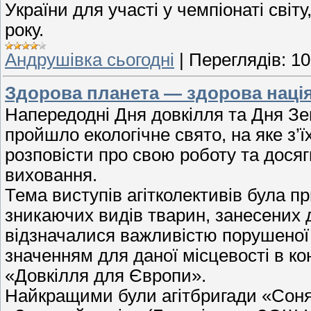
України для участі у чемпіонаті світу
року.
Андрушівка сьогодні
|
Переглядів:
10
Здорова планета — здорова наці
Напередодні Дня довкілля та Дня Зем
пройшло екологічне свято, на яке з’ї
розповісти про свою роботу та досягн
виховання.
Тема виступів агітколективів була п
зникаючих видів тварин, занесених 
відзначалися важливістю порушеної 
значенням для даної місцевості в ко
«Довкілля для Європи».
Найкращими були агітбригади «Сонячн