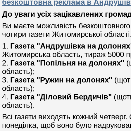
безкоштовна реклама в Андрушів
До уваги усіх зацікавлених грома
Ви маєте можливість безкоштовного
чотири газети Житомирської області
1.
Газета "Андрушівка на долонях
Житомирська область, тираж 5000 пр
2.
Газета "Попільня на долонях"
(
область);
3.
Газета "Ружин на долонях"
(щот
область);
4.
Газета "Діловий Бердичів"
(щот
область).
Всі газети виходять кожний четверг.
понеділка, щоб воно було надрукован