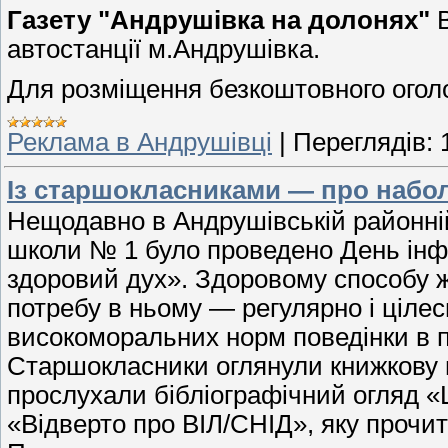
Газету "Андрушівка на долонях"
В
автостанції м.Андрушівка.
Для розміщення безкоштовного огол
Реклама в Андрушівці
|
Переглядів:
Із старшокласниками — про набо
Нещодавно в Андрушівській районній 
школи № 1 було проведено День інфо
здоровий дух». Здоровому способу ж
потребу в ньому — регулярно і ціл
високоморальних норм поведінки в п
Старшокласники оглянули книжкову в
прослухали бібліографічний огляд «
«Відверто про ВІЛ/СНІД», яку прочит