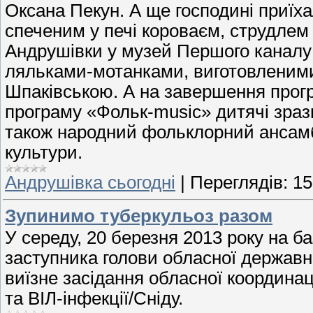
Оксана Пекун. А ще господині приїх
спеченим у печі короваєм, струдлем
Андрушівки у музей Першого каналу
ляльками-мотанками, виготовленими 
Шпаківською. А на завершення прог
програму «Фольк-musіс» дитячі зраз
також народний фольклорний ансам
культури.
Андрушівка сьогодні
|
Переглядів:
15
Зупинимо туберкульоз разом
У середу, 20 березня 2013 року на б
заступника голови обласної державн
виїзне засідання обласної координац
та ВІЛ-інфекції/Сніду.