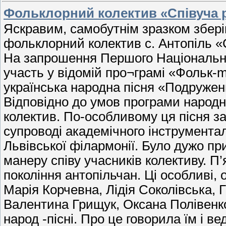
Фольклорний колектив «Співуча 
Яскравим, самобутнім зразком зберіг
фольклорний колектив с. Антопіль «С
На запрошення Першого Національно
участь у відомій про¬грамі «Фольк-m
українська народна пісня «Подружень
Відповідно до умов програми народн
колектив. По-особливому ця пісня за
супроводі академічного інструмент
Львівської філармонії. Було дужо пр
манеру співу учасників колективу. П’я
покоління антопільчан. Ці особливі,
Марія Корчевна, Лідія Соколівська,
Валентина Грищук, Оксана Полівенк
народ -пісні. Про це говорила їм і 