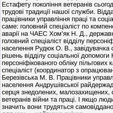
Естафету покоління ветеранів сього
трудові традиції нашої служби. Відд
працівники управління праці та соці
саме: головний спеціаліст по компе
аварії на ЧАЕС Хом’як Н. Д., держав
головний спеціаліст відділу персоніф
населення Рудюк О. В., завідувачка
рішень відділу соціальної допомоги Кр
персоніфікованого обліку пільгових к
спеціаліст (координатор з опрацюван
Березівська М. В. Працівники управл
населення Андрушівської райдержадмі
серця знедолених, малозахищених, са
ветеранів війни та праці. І якщо лю
значить вони трудяться самовіддано