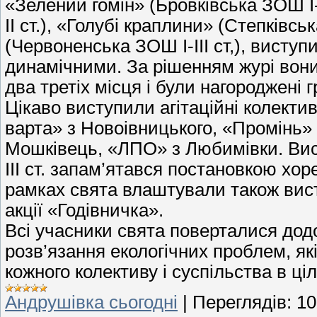
«Зелений гомін» (Бровківська ЗОШ І-
ІІ ст.), «Голубі краплини» (Степківськ
(Червоненська ЗОШ І-ІІІ ст,), висту
динамічними. За рішенням журі вони
два третіх місця і були нагороджені 
Цікаво виступили агітаційні колекти
варта» з Новоівницького, «Промінь»
Мошківець, «ЛПО» з Любимівки. Вист
ІІІ ст. запам’ятався постановкою хо
рамках свята влаштували також вист
акції «Годівничка».
Всі учасники свята поверталися до
розв’язання екологічних проблем, як
кожного колективу і суспільства в ці
Андрушівка сьогодні
|
Переглядів:
10