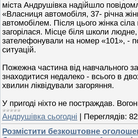
міста Андрушівка надійшло повідом
«Власниця автомобіля, 37- річна жін
автомобілем. Після цього жінка сіла
загорілася. Місце біля школи людне,
зателефонували на номер «101», - п
ситуацій.
Пожежна частина від навчального зак
знаходитися недалеко - всього в дв
хвилин ліквідували загоряння.
У пригоді ніхто не постраждав. Вого
Андрушівка сьогодні
|
Переглядів:
82
Розмістити безкоштовне оголошен