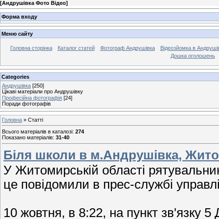
[
Андрушівка Фото Відео
]
Форма входу
Меню сайту
Головна сторінка
Каталог статей
Фотограф Андрушівка
Відеозйомка в Андрушів
Дошка оголошень
Categories
Андрушівка
[250]
Цікаві матеріали про Андрушівку
Професійна фотографія
[24]
Поради фотографів
Головна
»
Статті
Всього матеріалів в каталозі
:
274
Показано матеріалів
:
31-40
Біля школи в м.Андрушівка, Жито
У Житомирській області рятувальник
це повідомили в прес-службі управл
10 жовтня, в 8:22, на пункт зв'язку 