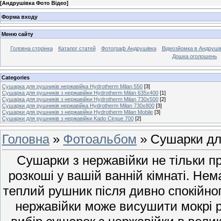
[
Андрушівка Фото Відео
]
Форма входу
Меню сайту
Головна сторінка
Каталог статей
Фотограф Андрушівка
Відеозйомка в Андрушів
Дошка оголошень
Categories
Сушарка для рушників нержавійка Hydrotherm Milan 550
[3]
Сушарка для рушників з нержавійки Hydrotherm Milan 635x400
[1]
Сушарка для рушників з нержавійки Hydrotherm Milan 730x500
[2]
Сушарки для рушників нержавійка Hydrotherm Milan 730x800
[3]
Сушарки для рушників з нержавійки Hydrotherm Milan Mobile
[3]
Сушарки для рушників з нержавійки Kado Cirque 700
[2]
Головна
»
Фотоальбом
» Сушарки дл
Сушарки з нержавійки не тільки пр
розкоші у вашій ванній кімнаті. Нем
теплий рушник після дивно спокійног
нержавійки може висушити мокрі р