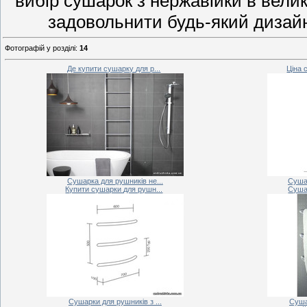
вибір сушарок з нержавійки в велик
задовольнити будь-який дизайн 
Фотографій у розділі
:
14
Де купити сушарку для р...
Ціна 
Сушарка для рушників не...
Сушар
Купити сушарки для рушн...
Сушар
Сушарки для рушників з ...
Суша