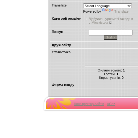
Translate
Powered by
Translate
Категорії розділу
Відбулись урочисті заходи в
c.Міньківцях
[2]
Пошук
Друзі сайту
Статистика
Онлайн всього:
1
Гостей:
1
Користувачів:
0
Форма входу
Конструктор сайтів
-
uCoz