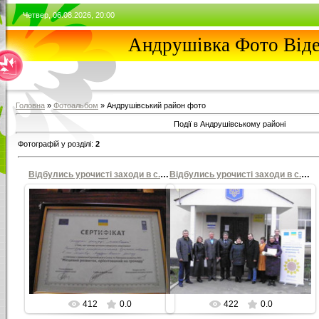
Четвер, 06.08.2026, 20:00
Андрушівка Фото Від
Головна
»
Фотоальбом
» Андрушівський район фото
Події в Андрушівському районі
Фотографій у розділі
:
2
Відбулись урочисті заходи в c.Міньківцях
Відбулись урочисті заходи в c.Міньківцях
21.10.2016
21.10.2016
21 жовтня 2016 року в
21 жовтня 2016 року в
c.Міньківцях відбулись урочисті
c.Міньківцях відбулись урочисті
заходи в рамках завершення
заходи в рамках завершення
проекту Європейського Союзу та
проекту Європейського Союзу та
проек...
проек...
max
max
412
0.0
422
0.0