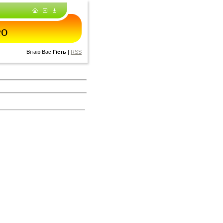
ео
Вітаю Вас
Гість
|
RSS