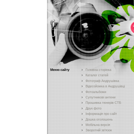
Меню сайту
Головна сторінка
Каталог статей
Фотограф Андрушівка
Відеозйомка в Андрушівці
Фотоальбоми
Супутникові антени
Прошивка тюнерів СТБ
Друк фото
Інформація про сайт
Дошка оголошень
Мобільна версія
Зворотній зв'язок