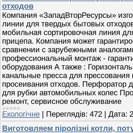
отходов
Компания «ЗападВторРесурсы» изго
линии для твердых бытовых отходов
мобильная сортировочная линия для
прицепа. Компания может гарантиро
сравнении с зарубежными аналогами 
профессиональный монтаж - гаранти
оборудования А также : Горизонтал
канальные пресса для прессования 
просеивания отходов. Перфоратор д
для рубки автомобильных колес Про
ремонт, сервисное обслуживание
Екологічне
|
Переглядів:
472
|
Дата:
Виготовляем піролізні котли, поту