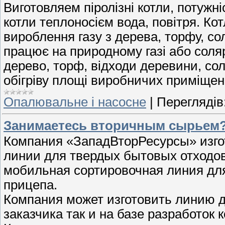
Виготовляем піролізні котли, потужні
котли теплоносієм вода, повітря. К
вироблення газу з дерева, торфу, 
працює на природному газі або соляр
дерево, торф, відходи деревини, сол
обігріву площі виробничих приміщен
Опалювальне і насосне
|
Переглядів
Занимаетесь вторичным сырьем
Компания «ЗападВторРесурсы» изго
линии для твердых бытовых отходов
мобильная сортировочная линия для
прицепа.
Компания может изготовить линию д
заказчика так и на базе разработок 