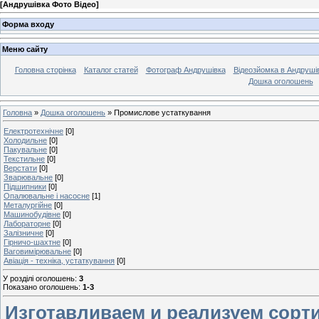
[
Андрушівка Фото Відео
]
Форма входу
Меню сайту
Головна сторінка
Каталог статей
Фотограф Андрушівка
Відеозйомка в Андрушів
Дошка оголошень
Головна
»
Дошка оголошень
» Промислове устаткування
Електротехнічне
[0]
Холодильне
[0]
Пакувальне
[0]
Текстильне
[0]
Верстати
[0]
Зварювальне
[0]
Підшипники
[0]
Опалювальне і насосне
[1]
Металургійне
[0]
Машинобудівне
[0]
Лабораторне
[0]
Залізничне
[0]
Гірничо-шахтне
[0]
Ваговимірювальне
[0]
Авіація - техніка, устаткування
[0]
У розділі оголошень
:
3
Показано оголошень
:
1-3
Изготавливаем и реализуем сор