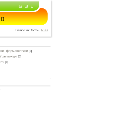
ео
Вітаю Вас
Гість
|
RSS
ини і фармацевтики
[0]
 їхні похідні
[0]
нти
[0]
у