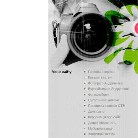
Меню сайту
Головна сторінка
Каталог статей
Фотограф Андрушівка
Відеозйомка в Андрушівці
Фотоальбоми
Супутникові антени
Прошивка тюнерів СТБ
Друк фото
Інформація про сайт
Дошка оголошень
Мобільна версія
Зворотній зв'язок