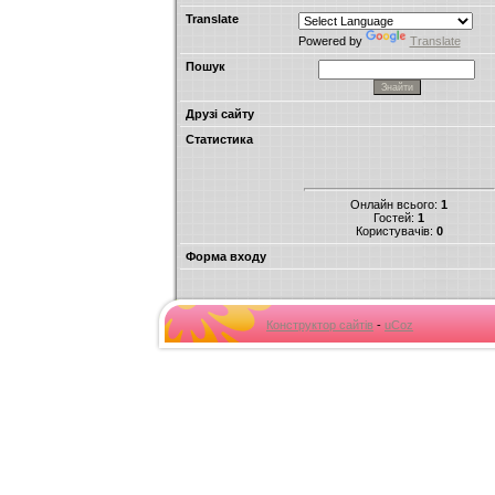
Translate
Powered by
Translate
Пошук
Друзі сайту
Статистика
Онлайн всього:
1
Гостей:
1
Користувачів:
0
Форма входу
Конструктор сайтів
-
uCoz