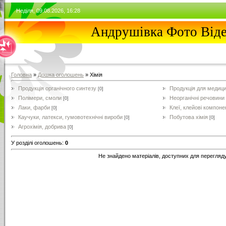
Неділя, 09.08.2026, 16:28
Андрушівка Фото Від
Головна
»
Дошка оголошень
» Хімія
Продукція органічного синтезу
Продукція для медиц
[0]
Полімери, смоли
Неорганічні речовини і
[0]
Лаки, фарби
Клеї, клейові компоне
[0]
Каучуки, латекси, гумовотехнічні вироби
Побутова хімія
[0]
[0]
Агрохімія, добрива
[0]
У розділі оголошень
:
0
Не знайдено матеріалів, доступних для перегляд