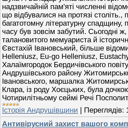
надзвичайній пам'яті численні відомос
що відбувалися на протязі століть.,
багатотомну літературну спадщину, п
часу був зовсім забутий. Сьогодні ж
талановитого мемуариста й історичн
Євстахій Івановський, більше відоми
Helleniusz, Eu-go Helleniusz, Eustach
Халаїмгородок Бердичівського повіту К
Андрушівського району Житомирської
Івановського, маршалка Житомирськог
Клара, із роду Хоєцьких, була дочк
Чотирилітньому сеймі Речі Посполит
Історія Андрушівщини
|
Переглядів:
Антивірусний захист вашого комп