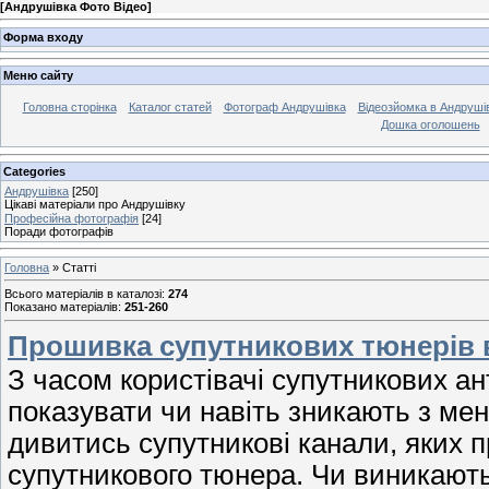
[
Андрушівка Фото Відео
]
Форма входу
Меню сайту
Головна сторінка
Каталог статей
Фотограф Андрушівка
Відеозйомка в Андрушів
Дошка оголошень
Categories
Андрушівка
[250]
Цікаві матеріали про Андрушівку
Професійна фотографія
[24]
Поради фотографів
Головна
»
Статті
Всього матеріалів в каталозі
:
274
Показано матеріалів
:
251-260
Прошивка супутникових тюнерів 
З часом користівачі супутникових а
показувати чи навіть зникають з мен
дивитись супутникові канали, яких 
супутникового тюнера. Чи виникають