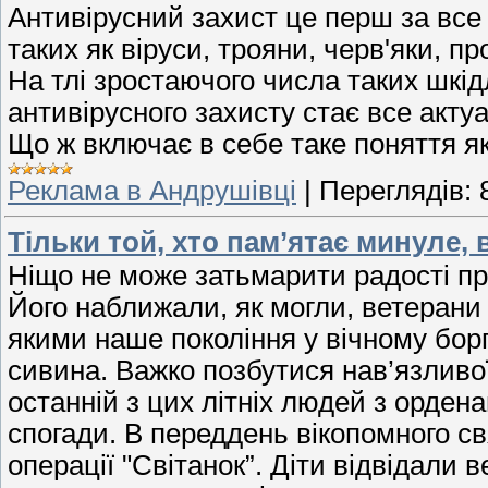
Антивірусний захист це перш за все
таких як віруси, трояни, черв'яки, п
На тлі зростаючого числа таких шкі
антивірусного захисту стає все акту
Що ж включає в себе таке поняття я
Реклама в Андрушівці
|
Переглядів:
Тільки той, хто пам’ятає минуле,
Ніщо не може затьмарити радості пр
Його наближали, як могли, ветерани
якими наше покоління у вічному боргу
сивина. Важко позбутися нав’язливої
останній з цих літніх людей з ордена
спогади. В переддень вікопомного св
операції "Світанок”. Діти відвідали в