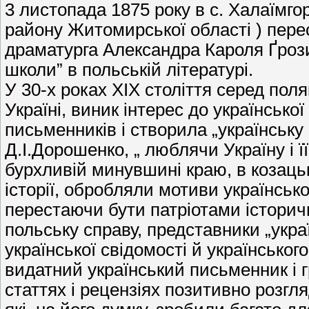
3 листопада 1875 року в с. Халаїмго
району Житомирської області ) пере
драматурга Александра Кароля Ґрози
школи” в польській літературі.
У 30-х роках XIX століття серед пол
Україні, виник інтерес до українсько
письменників і створила „українську
Д.І.Дорошенко, „ люблячи Україну і ї
бурхливій минувшині краю, в козацьк
історії, обробляли мотиви українсько
перестаючи бути патріотами історичн
польську справу, представники „укра
української свідомості й українського
видатний український письменник і г
статтях і рецензіях позитивно розгл