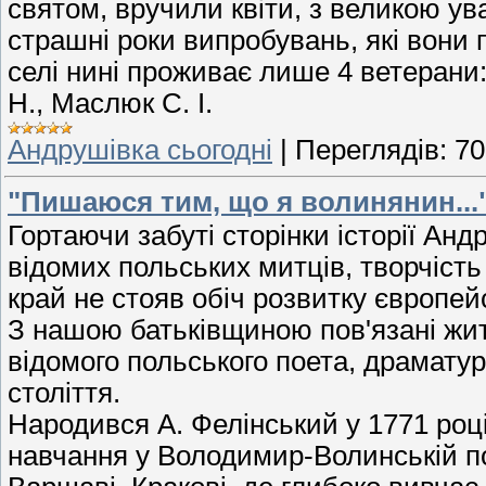
святом, вручили квіти, з великою ув
страшні роки випробувань, які вони
селі нині проживає лише 4 ветерани: 
Н., Маслюк С. І.
Андрушівка сьогодні
|
Переглядів:
70
"Пишаюся тим, що я волинянин...
Гортаючи забуті сторінки історії Ан
відомих польських митців, творчість
край не стояв обіч розвитку європей
З нашою батьківщиною пов'язані жит
відомого польського поета, драматург
століття.
Народився А. Фелінський у 1771 році
навчання у Володимир-Волинській пов