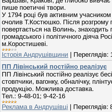
Варшаві, Кракові, де глибоко вивчає
пише поетичні твори.
У 1794 році був активним учасником
очолив Т.Костюшко. Після розгрому 
повертається на Волинь, знаходить 
громадського і політичного діяча Рос
м.Коростишеві.
Історія Андрушівщини
|
Переглядів:
ПП Лівінський постійно реалізує
ПП Лівінський постійно реалізує бес
стовпчики, вагонку, обналічку, плінт
продукцію. Можлива доставка.
Тел.: 9-48-01; 9-42-16
Реклама в Андрушівці
|
Переглядів: