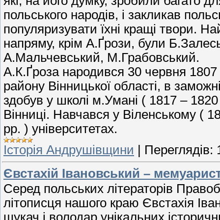
які, на його думку, зробили багато д
польського народів, і закликав польс
популяризувати їхні кращі твори. Н
напряму, крім А.Ґрози, були Б.Зале
А.Мальчевський, М.Грабовський.
А.К.Ґроза народився 30 червня 1807 
району Вінницької області, в заможн
здобув у школі м.Умані ( 1817 – 1820 
Вінниці. Навчався у Віленському ( 18
рр. ) університетах.
Історія Андрушівщини
|
Переглядів:
Євстахій Івановський – мемуарист
Серед польських літераторів Правобе
літописця нашого краю Євстахія Іва
шукач і володар унікальних історични